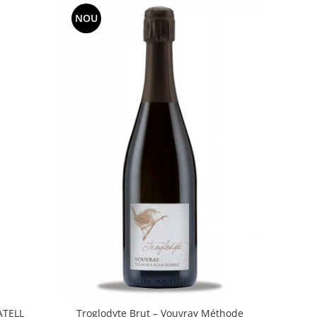
NOU
ATELL
Troglodyte Brut – Vouvray Méthode