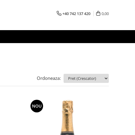
+40 742 137 420
0,00
Ordoneaza:
NOU