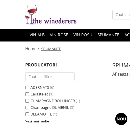
VIN ALB
VIN ROSE
VIN ROSU
SPUMANTE
AC
Home /
SPUMANTE
SPUM
PRODUCATORI
Afiseaza:
ADERNATS
(6)
Carastelec
(1)
CHAMPAGNE BOLLINGER
(1)
Champagne DUMENIL
(5)
DELAMOTTE
(1)
NOU
Vezi mai multe