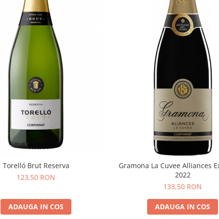
Torelló Brut Reserva
Gramona La Cuvee Alliances E
2022
123,50 RON
133,50 RON
ADAUGA IN COS
ADAUGA IN COS