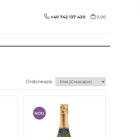
+40 742 137 420
0,00
Ordoneaza:
NOU