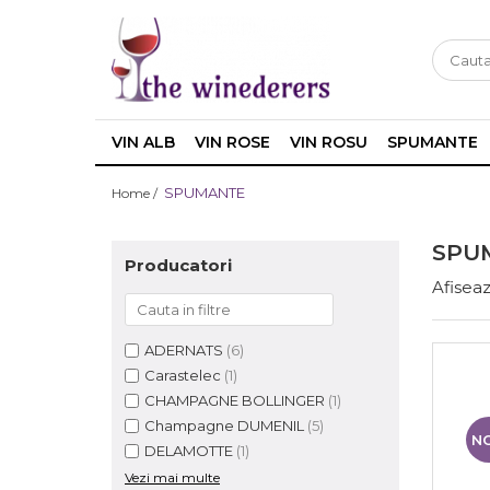
VIN ALB
VIN ROSE
VIN ROSU
SPUMANTE
SPUMANTE
Home /
SPU
Producatori
Afiseaz
ADERNATS
(6)
Carastelec
(1)
CHAMPAGNE BOLLINGER
(1)
Champagne DUMENIL
(5)
N
DELAMOTTE
(1)
Vezi mai multe