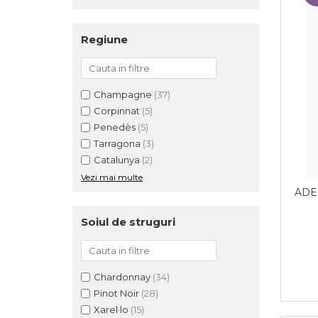
Regiune
Champagne
(37)
Corpinnat
(5)
Penedès
(5)
Tarragona
(3)
Catalunya
(2)
Vezi mai multe
ADE
Soiul de struguri
Chardonnay
(34)
Pinot Noir
(28)
Xarel·lo
(15)