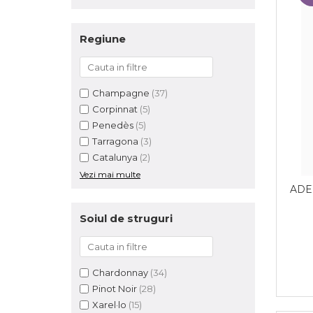
Regiune
Champagne
(37)
Corpinnat
(5)
Penedès
(5)
Tarragona
(3)
Catalunya
(2)
Vezi mai multe
ADE
Soiul de struguri
Chardonnay
(34)
Pinot Noir
(28)
Xarel·lo
(15)