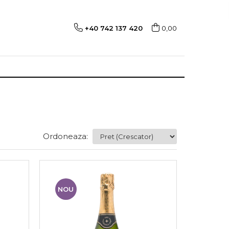
+40 742 137 420
0,00
Ordoneaza:
NOU