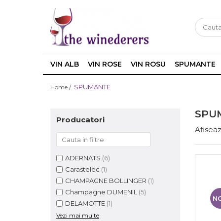
VIN ALB
VIN ROSE
VIN ROSU
SPUMANTE
SPUMANTE
Home /
SPU
Producatori
Afiseaz
ADERNATS
(6)
Carastelec
(1)
CHAMPAGNE BOLLINGER
(1)
Champagne DUMENIL
(5)
N
DELAMOTTE
(1)
Vezi mai multe