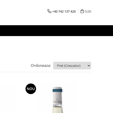
+40 742 137 420
0,00
Ordoneaza:
NOU