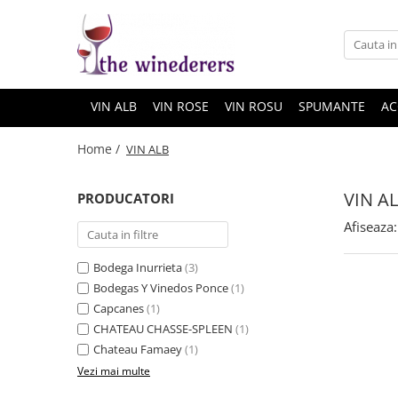
VIN ALB
VIN ROSE
VIN ROSU
SPUMANTE
AC
Home /
VIN ALB
VIN A
PRODUCATORI
Afiseaza:
Bodega Inurrieta
(3)
Bodegas Y Vinedos Ponce
(1)
Capcanes
(1)
CHATEAU CHASSE-SPLEEN
(1)
Chateau Famaey
(1)
Vezi mai multe