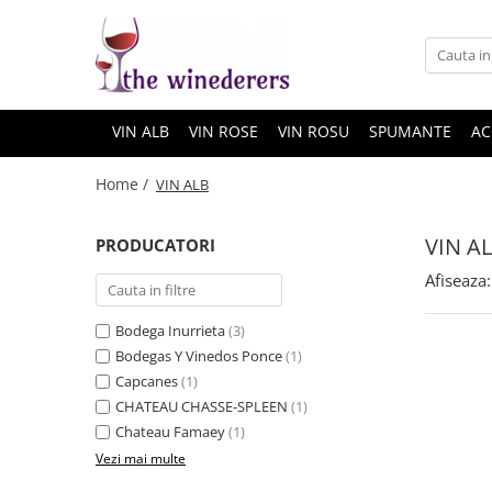
VIN ALB
VIN ROSE
VIN ROSU
SPUMANTE
AC
Home /
VIN ALB
VIN A
PRODUCATORI
Afiseaza:
Bodega Inurrieta
(3)
Bodegas Y Vinedos Ponce
(1)
Capcanes
(1)
CHATEAU CHASSE-SPLEEN
(1)
Chateau Famaey
(1)
Vezi mai multe