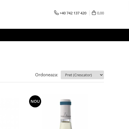
+40 742 137 420
0,00
Ordoneaza:
NOU