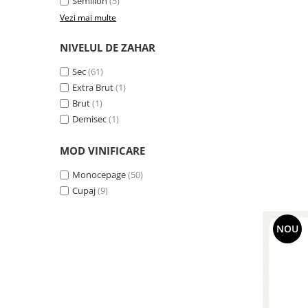
Semillon
(5)
Vezi mai multe
NIVELUL DE ZAHAR
Sec
(61)
Extra Brut
(1)
Brut
(1)
Demisec
(1)
MOD VINIFICARE
Monocepage
(50)
Cupaj
(9)
NOU