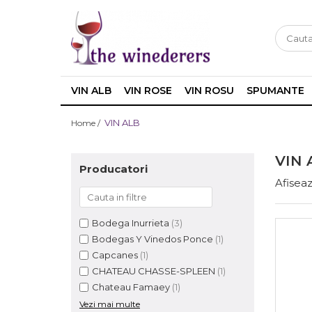
VIN ALB
VIN ROSE
VIN ROSU
SPUMANTE
VIN ALB
Home /
VIN 
Producatori
Afiseaz
Bodega Inurrieta
(3)
Bodegas Y Vinedos Ponce
(1)
Capcanes
(1)
CHATEAU CHASSE-SPLEEN
(1)
Chateau Famaey
(1)
Vezi mai multe