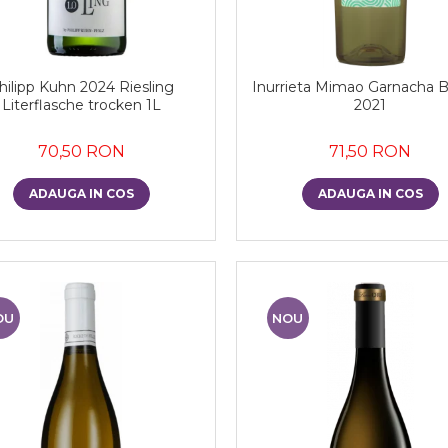
hilipp Kuhn 2024 Riesling
Inurrieta Mimao Garnacha B
Literflasche trocken 1L
2021
70,50 RON
71,50 RON
ADAUGA IN COS
ADAUGA IN COS
OU
NOU