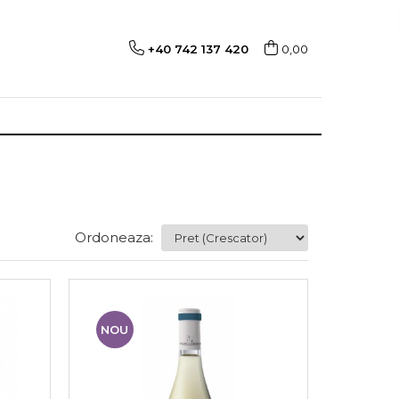
+40 742 137 420
0,00
Ordoneaza:
NOU