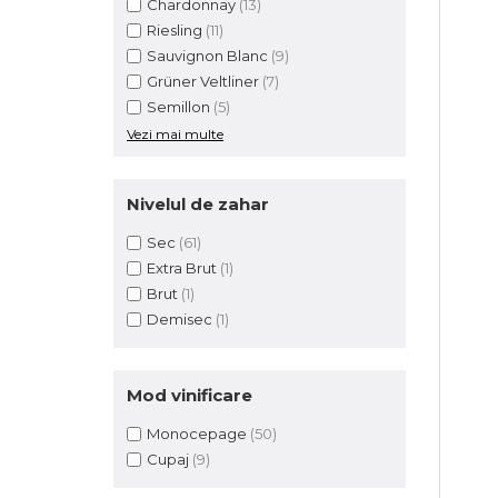
Chardonnay
(13)
Riesling
(11)
Sauvignon Blanc
(9)
Grüner Veltliner
(7)
Semillon
(5)
Vezi mai multe
Nivelul de zahar
Sec
(61)
Extra Brut
(1)
Brut
(1)
Demisec
(1)
Mod vinificare
Monocepage
(50)
Cupaj
(9)