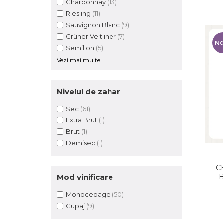
Chardonnay
(13)
Riesling
(11)
Sauvignon Blanc
(9)
Grüner Veltliner
(7)
N
Semillon
(5)
Vezi mai multe
Nivelul de zahar
Sec
(61)
Extra Brut
(1)
Brut
(1)
Demisec
(1)
C
Mod vinificare
Monocepage
(50)
Cupaj
(9)