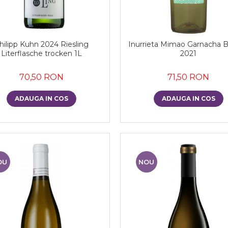
hilipp Kuhn 2024 Riesling
Inurrieta Mimao Garnacha B
Literflasche trocken 1L
2021
70,50 RON
71,50 RON
ADAUGA IN COS
ADAUGA IN COS
OU
NOU