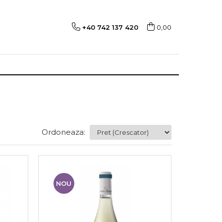
+40 742 137 420
0,00
Ordoneaza:
NOU