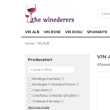
VIN ALB
VIN ROSE
VIN ROSU
SPUMANTE
VIN ALB
Home /
VIN 
Producatori
Afiseaz
Bodega Inurrieta
(3)
Bodegas Y Vinedos Ponce
(1)
Capcanes
(1)
CHATEAU CHASSE-SPLEEN
(1)
Chateau Famaey
(1)
Vezi mai multe