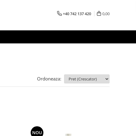
+40 742 137 420
0,00
Ordoneaza:
NOU