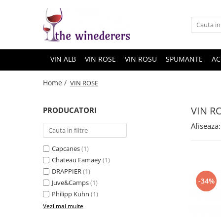
VIN ALB
VIN ROSE
VIN ROSU
SPUMANTE
AC
Home /
VIN ROSE
VIN R
PRODUCATORI
Afiseaza:
Capcanes
(1)
Chateau Famaey
(1)
DRAPPIER
(1)
-34%
Juve&Camps
(1)
Philipp Kuhn
(1)
Vezi mai multe