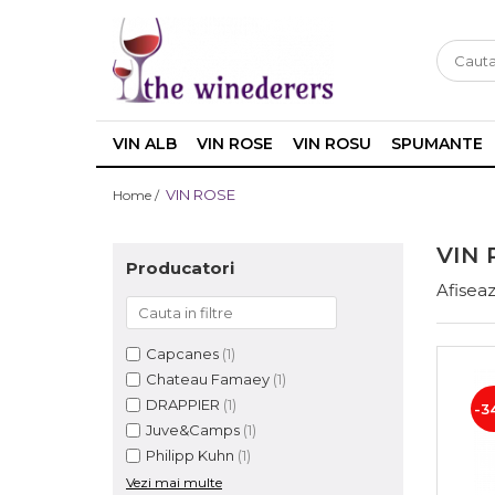
VIN ALB
VIN ROSE
VIN ROSU
SPUMANTE
VIN ROSE
Home /
VIN 
Producatori
Afiseaz
Capcanes
(1)
Chateau Famaey
(1)
DRAPPIER
(1)
-3
Juve&Camps
(1)
Philipp Kuhn
(1)
Vezi mai multe