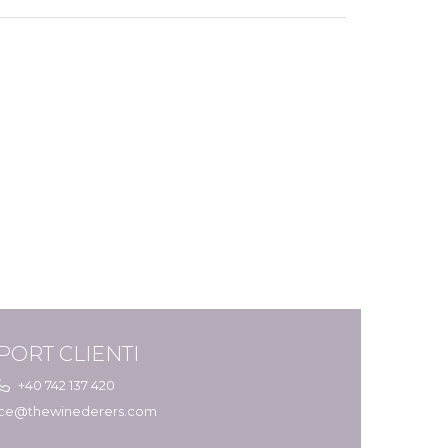
PORT CLIENTI
+40 742 137 420
ice@thewinederers.com