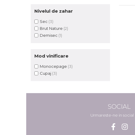
Nivelul de zahar
Sec
(3)
Brut Nature
(2)
Demisec
(1)
Mod vinificare
Monocepage
(3)
Cupaj
(3)
SOCIAL
Urmareste-ne in socia