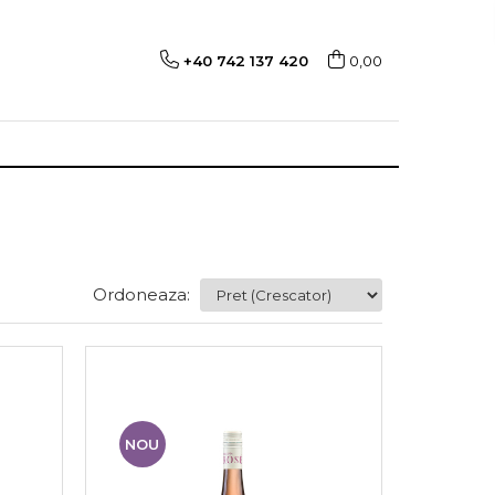
+40 742 137 420
0,00
Ordoneaza:
NOU