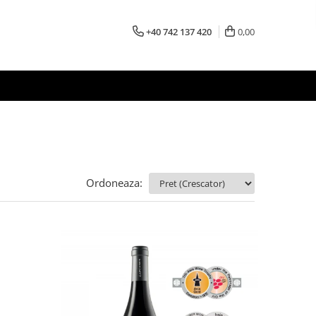
+40 742 137 420
0,00
Ordoneaza: