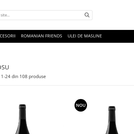
CESORII
ROMANIAN FRIENDS
ULEI DE MASLINE
OSU
1-
24
din
108
produse
NOU