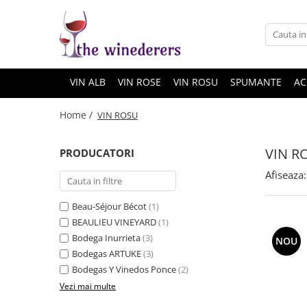
VIN ALB
VIN ROSE
VIN ROSU
SPUMANTE
AC
Home /
VIN ROSU
VIN R
PRODUCATORI
Afiseaza:
Beau-Séjour Bécot
(1)
BEAULIEU VINEYARD
(1)
Bodega Inurrieta
(3)
NOU
Bodegas ARTUKE
(3)
Bodegas Y Vinedos Ponce
(2)
Vezi mai multe