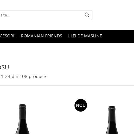
CESORII
ROMANIAN FRIENDS
ULEI DE MASLINE
OSU
1-
24
din
108
produse
NOU