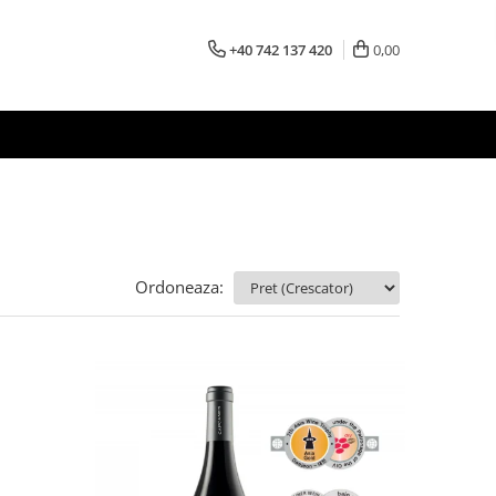
+40 742 137 420
0,00
Ordoneaza: