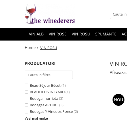
VIN ALB
VIN ROSE
VIN ROSU
SPUMANTE
AC
Home /
VIN ROSU
VIN R
PRODUCATORI
Afiseaza:
Beau-Séjour Bécot
(1)
BEAULIEU VINEYARD
(1)
Bodega Inurrieta
(3)
NOU
Bodegas ARTUKE
(3)
Bodegas Y Vinedos Ponce
(2)
Vezi mai multe