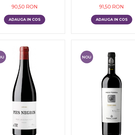
90,50 RON
91,50 RON
ADAUGA IN COS
ADAUGA IN COS
OU
NOU