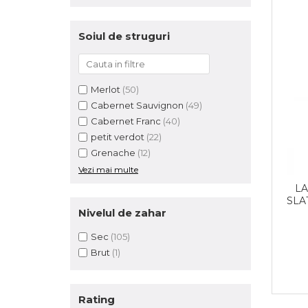
Soiul de struguri
Merlot
(50)
Cabernet Sauvignon
(49)
Cabernet Franc
(40)
petit verdot
(22)
Grenache
(12)
Vezi mai multe
LA
SLA
Nivelul de zahar
Sec
(105)
Brut
(1)
Rating