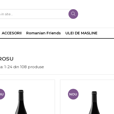
ACCESORII
Romanian Friends
ULEI DE MASLINE
ROSU
a:
1-
24
din
108
produse
OU
NOU