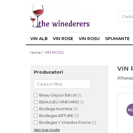
VIN ALB
VIN ROSE
VIN ROSU
SPUMANTE
VIN ROSU
Home /
VIN 
Producatori
Afiseaz
Beau-Séjour Bécot
(1)
BEAULIEU VINEYARD
(1)
Bodega Inurrieta
(3)
N
Bodegas ARTUKE
(3)
Bodegas Y Vinedos Ponce
(2)
Vezi mai multe