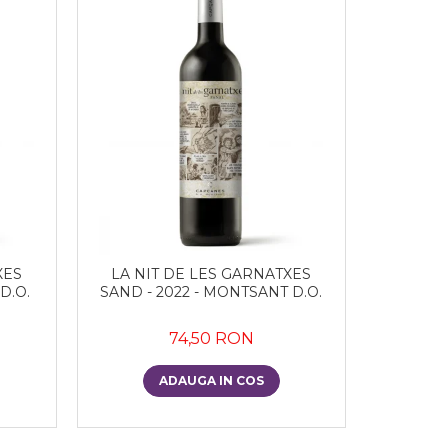
XES
LA NIT DE LES GARNATXES
D.O.
SAND - 2022 - MONTSANT D.O.
74,50 RON
ADAUGA IN COS