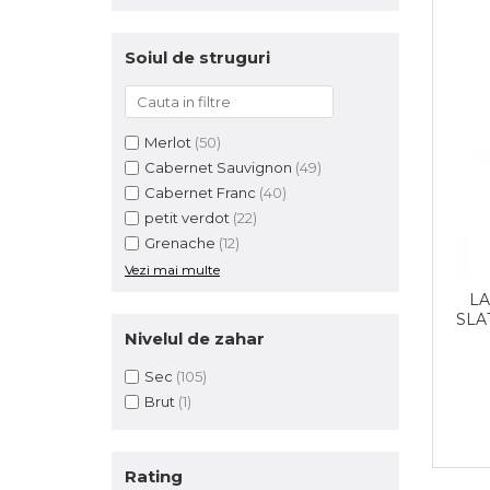
Soiul de struguri
Merlot
(50)
Cabernet Sauvignon
(49)
Cabernet Franc
(40)
petit verdot
(22)
Grenache
(12)
Vezi mai multe
LA
SLA
Nivelul de zahar
Sec
(105)
Brut
(1)
Rating