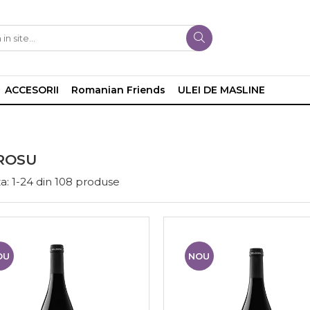
ACCESORII
Romanian Friends
ULEI DE MASLINE
ROSU
a:
1-
24
din
108
produse
OU
NOU