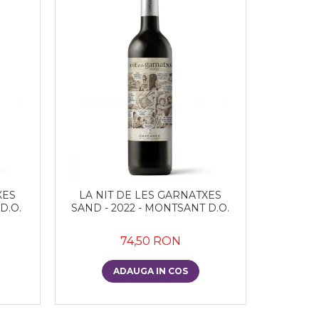
XES
LA NIT DE LES GARNATXES
D.O.
SAND - 2022 - MONTSANT D.O.
74,50 RON
ADAUGA IN COS