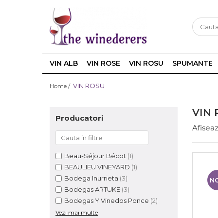
VIN ALB
VIN ROSE
VIN ROSU
SPUMANTE
VIN ROSU
Home /
VIN 
Producatori
Afiseaz
Beau-Séjour Bécot
(1)
BEAULIEU VINEYARD
(1)
Bodega Inurrieta
(3)
N
Bodegas ARTUKE
(3)
Bodegas Y Vinedos Ponce
(2)
Vezi mai multe