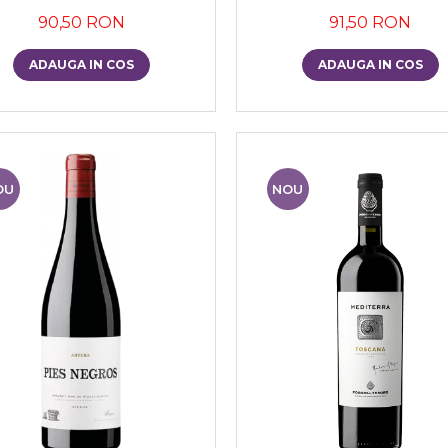
90,50 RON
91,50 RON
ADAUGA IN COS
ADAUGA IN COS
OU
NOU