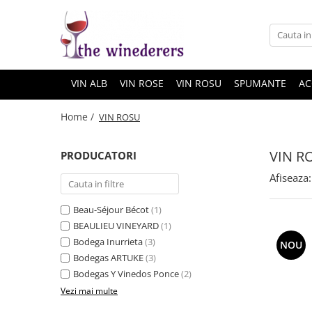
VIN ALB
VIN ROSE
VIN ROSU
SPUMANTE
AC
Home /
VIN ROSU
VIN R
PRODUCATORI
Afiseaza:
Beau-Séjour Bécot
(1)
BEAULIEU VINEYARD
(1)
Bodega Inurrieta
(3)
NOU
Bodegas ARTUKE
(3)
Bodegas Y Vinedos Ponce
(2)
Vezi mai multe