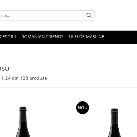
CESORII
ROMANIAN FRIENDS
ULEI DE MASLINE
OSU
1-
24
din
108
produse
NOU