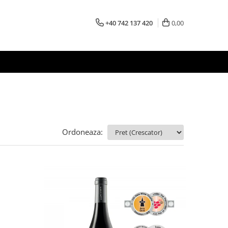
+40 742 137 420
0,00
Ordoneaza: