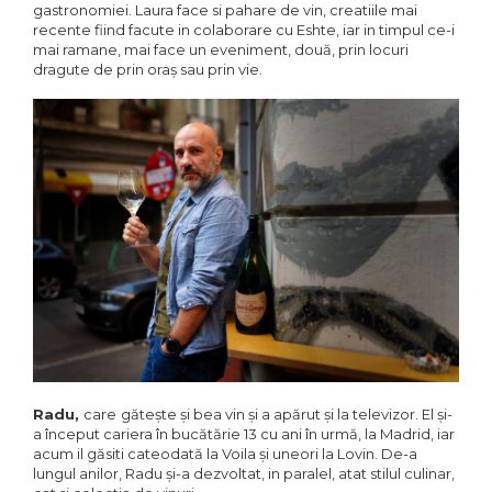
gastronomiei. Laura face si pahare de vin, creatiile mai
recente fiind facute in colaborare cu Eshte, iar in timpul ce-i
mai ramane, mai face un eveniment, două, prin locuri
dragute de prin oraș sau prin vie.
Radu,
care
gătește și bea vin și a apărut și la televizor. El și-
a început cariera în bucătărie 13 cu ani în urmă, la Madrid, iar
acum il găsiti cateodată la Voila și uneori la Lovin. De-a
lungul anilor, Radu și-a dezvoltat, in paralel, atat stilul culinar,