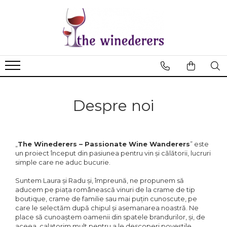
Despre noi
„
The Winederers – Passionate Wine Wanderers
” este
un proiect început din pasiunea pentru vin și călătorii, lucruri
simple care ne aduc bucurie.
Suntem Laura și Radu și, împreună, ne propunem să
aducem pe piața românească vinuri de la crame de tip
boutique, crame de familie sau mai puțin cunoscute, pe
care le selectăm după chipul și asemanarea noastră. Ne
place să cunoaștem oamenii din spatele brandurilor, și, de
aceea, calatorim mult pentru a le descoperi poveștile.