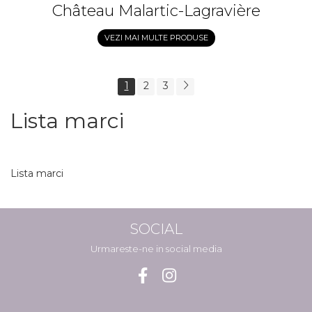
Château Malartic-Lagravière
VEZI MAI MULTE PRODUSE
1
2
3
Lista marci
Lista marci
SOCIAL
Urmareste-ne in social media