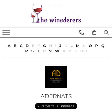
A
B
C
D
E
F
G
H
I
J
K
L
M
N
O
P
Q
R
S
T
U
V
W
X
Y
Z
0-9
ADERNATS
VEZI MAI MULTE PRODUSE