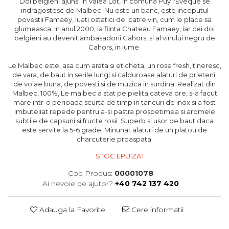
Doi belgieni ajunsi in Valea Lot, in comuna Puy l'Eveque se
indragostesc de Malbec. Nu este un banc, este inceputul
povestii Famaey, luati ostatici de catre vin, cum le place sa
glumeasca. In anul 2000, ia fiinta Chateau Famaey, iar cei doi
belgieni au devenit ambasadorii Cahors, si al vinului negru de
Cahors, in lume.
Le Malbec este, asa cum arata si eticheta, un rose fresh, tineresc,
de vara, de baut in serile lungi si calduroase alaturi de prieteni,
de voiae buna, de povesti si de muzica in surdina. Realizat din
Malbec, 100%, Le malbec a stat pe pielita cateva ore, s-a facut
mare intr-o perioada scurta de timp in tancuri de inox si a fost
imbuteliat repede pentru a-si pastra prospetimea si aromele
subtile de capsuni si fructe rosii. Superb si usor de baut daca
este servite la 5-6 grade. Minunat alaturi de un platou de
charcuterie proaspata.
STOC EPUIZAT
Cod Produs:
00001078
Ai nevoie de ajutor?
+40 742 137 420
Adauga la Favorite
Cere informatii