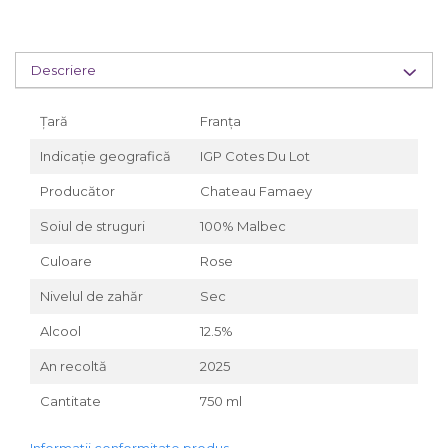
Descriere
Țară
Franța
Indicație geografică
IGP Cotes Du Lot
Producător
Chateau Famaey
Soiul de struguri
100% Malbec
Culoare
Rose
Nivelul de zahăr
Sec
Alcool
12.5%
An recoltă
2025
Cantitate
750 ml