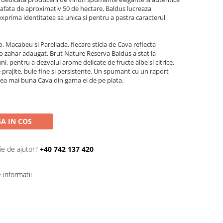
afata de aproximativ 50 de hectare, Baldus lucreaza
exprima identitatea sa unica si pentru a pastra caracterul
lo, Macabeu si Parellada, fiecare sticla de Cava reflecta
zero zahar adaugat, Brut Nature Reserva Baldus a stat la
ni, pentru a dezvalui arome delicate de fructe albe si citrice,
 prajite, bule fine si persistente. Un spumant cu un raport
 cea mai buna Cava din gama ei de pe piata.
A IN COS
ie de ajutor?
+40 742 137 420
informatii