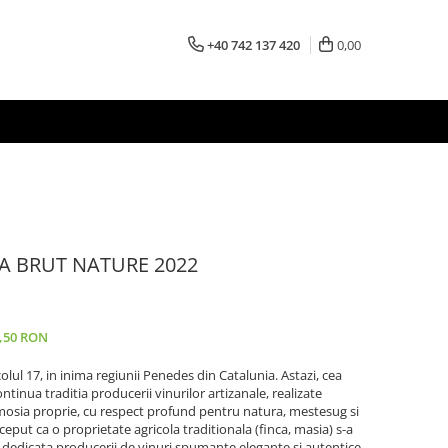
+40 742 137 420
0,00
A BRUT NATURE 2022
0,50 RON
lul 17, in inima regiunii Penedes din Catalunia. Astazi, cea
ontinua traditia producerii vinurilor artizanale, realizate
 mosia proprie, cu respect profund pentru natura, mestesug si
put ca o proprietate agricola traditionala (finca, masia) s-a
 dedicata producerii de vinuri spumante elegante si autentice