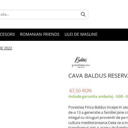
CESORII
ROMANIAN FRIENDS
ULEI DE MASLINE
E 2022
CAVA BALDUS RESERV
67,50 RON
Include garantia ambalaj - SGR - 
Povestea Finca Baldus incepe in seco
de-a 13 a generatie a familiei Jane c
integal cu struguri proveniti de pe
cultura mediteraneana.Ceea ce a ince
transformat intr-o crama de familie