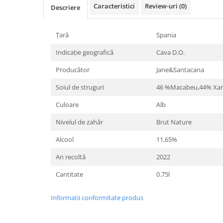
Caracteristici
Review-uri
(0)
Descriere
Țară
Spania
Indicație geografică
Cava D.O.
Producător
Jane&Santacana
Soiul de struguri
46 %Macabeu,44% Xar
Culoare
Alb
Nivelul de zahăr
Brut Nature
Alcool
11,65%
An recoltă
2022
Cantitate
0.75l
Informatii conformitate produs