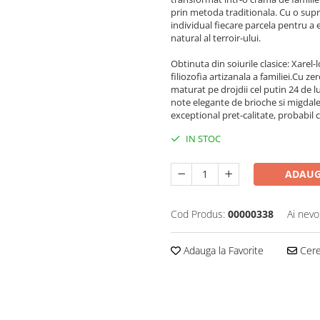
prin metoda traditionala. Cu o supr
individual fiecare parcela pentru a 
natural al terroir-ului.
Obtinuta din soiurile clasice: Xarel-
filiozofia artizanala a familiei.Cu 
maturat pe drojdii cel putin 24 de lu
note elegante de brioche si migdale
exceptional pret-calitate, probabil
IN STOC
ADAUG
Cod Produs:
00000338
Ai nevo
Adauga la Favorite
Cere 