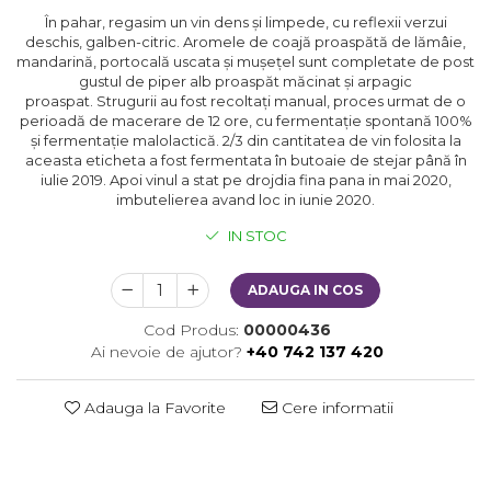
În pahar, regasim un vin dens și limpede, cu reflexii verzui
deschis, galben-citric. Aromele de coajă proaspătă de lămâie,
mandarină, portocală uscata și mușețel sunt completate de post
gustul de piper alb proaspăt măcinat și arpagic
proaspat. Strugurii au fost recoltați manual, proces urmat de o
perioadă de macerare de 12 ore, cu fermentație spontană 100%
și fermentație malolactică. 2/3 din cantitatea de vin folosita la
aceasta eticheta a fost fermentata în butoaie de stejar până în
iulie 2019. Apoi vinul a stat pe drojdia fina pana in mai 2020,
imbutelierea avand loc in iunie 2020.
IN STOC
ADAUGA IN COS
Cod Produs:
00000436
Ai nevoie de ajutor?
+40 742 137 420
Adauga la Favorite
Cere informatii