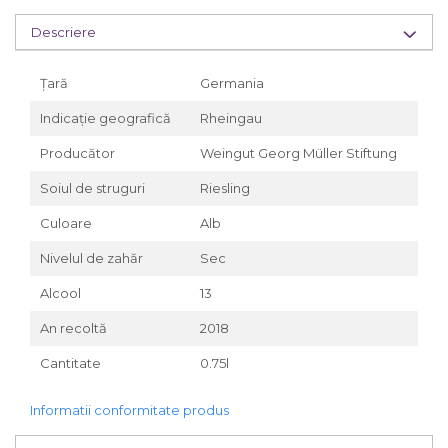
Descriere
Țară
Germania
Indicație geografică
Rheingau
Producător
Weingut Georg Müller Stiftung
Soiul de struguri
Riesling
Culoare
Alb
Nivelul de zahăr
Sec
Alcool
13
An recoltă
2018
Cantitate
0.75l
Informatii conformitate produs