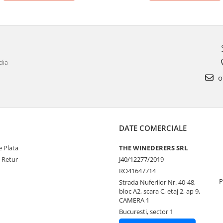
dia
o
DATE COMERCIALE
 Plata
THE WINEDERERS SRL
e Retur
J40/12277/2019
RO41647714
P
Strada Nuferilor Nr. 40-48,
bloc A2, scara C, etaj 2, ap 9,
CAMERA 1
Bucuresti, sector 1