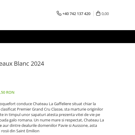
+40 742 137 420
0,00
deaux Blanc 2024
0,50 RON
Roquefort conduce Chateau La Gaffeliere situat chiar la
 clasificat Premier Grand Cru Classe, sta marturie originilor
te in timpul unor sapaturi atesta prezenta vitei de vie pe
rioada galo romana. Un nume mare si respectat, Chateau La
 de aur dintre dealurile domeniilor Pavie si Aussone, asta
rosii din Saint Emilion