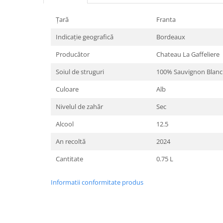
Țară
Franta
Indicație geografică
Bordeaux
Producător
Chateau La Gaffeliere
Soiul de struguri
100% Sauvignon Blanc
Culoare
Alb
Nivelul de zahăr
Sec
Alcool
12.5
An recoltă
2024
Cantitate
0.75 L
Informatii conformitate produs