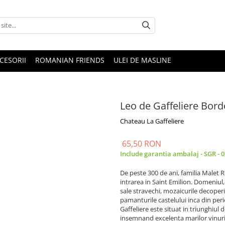
CESORII
ROMANIAN FRIENDS
ULEI DE MASLINE
Leo de Gaffeliere Bor
Chateau La Gaffeliere
65,50 RON
Include garantia ambalaj - SGR - 
De peste 300 de ani, familia Malet 
intrarea in Saint Emilion. Domeniul,
sale stravechi, mozaicurile decoperi
pamanturile castelului inca din pe
Gaffeliere este situat in triunghiul
insemnand excelenta marilor vinuri 