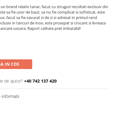
 brand relativ tanar, facut cu struguri recoltati exclsuiv din
ste sa fie usor de baut, sa nu fie complicat si sofisticat, este
, facut sa fie savurat zi de zi si adresat in primul rand
exclusiv in tancuri de inox, este proaspat si crocant si livreaza
mancare usoara. Raport calitate pret imbatabil!
A IN COS
ie de ajutor?
+40 742 137 420
informatii