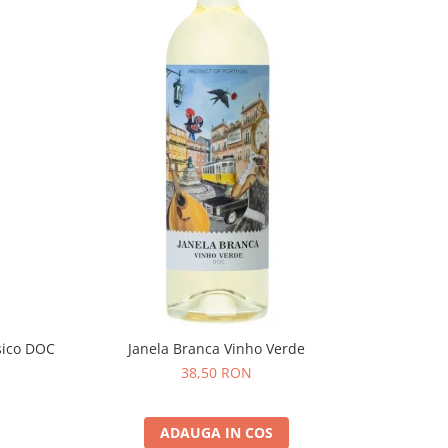
NOU
sico DOC
Janela Branca Vinho Verde
Inurrieta
38,50 RON
ADAUGA IN COS