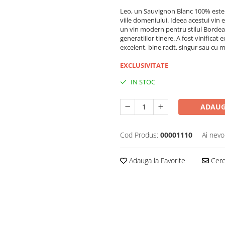
Leo, un Sauvignon Blanc 100% este un
viile domeniului. Ideea acestui vin e
un vin modern pentru stilul Bordeaux
generatiilor tinere. A fost vinificat 
excelent, bine racit, singur sau cu 
EXCLUSIVITATE
IN STOC
ADAUG
Cod Produs:
00001110
Ai nevo
Adauga la Favorite
Cere 