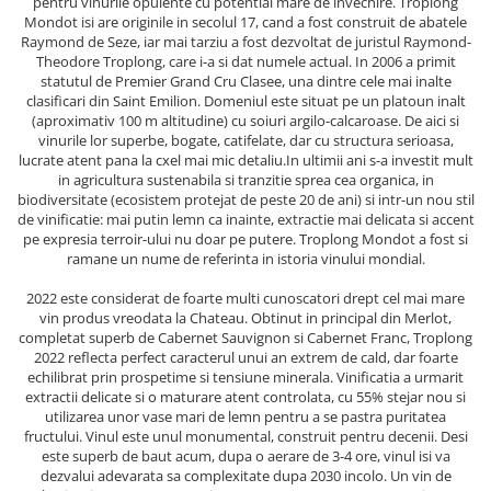
pentru vinurile opulente cu potential mare de invechire. Troplong
Mondot isi are originile in secolul 17, cand a fost construit de abatele
Raymond de Seze, iar mai tarziu a fost dezvoltat de juristul Raymond-
Theodore Troplong, care i-a si dat numele actual. In 2006 a primit
statutul de Premier Grand Cru Clasee, una dintre cele mai inalte
clasificari din Saint Emilion. Domeniul este situat pe un platoun inalt
(aproximativ 100 m altitudine) cu soiuri argilo-calcaroase. De aici si
vinurile lor superbe, bogate, catifelate, dar cu structura serioasa,
lucrate atent pana la cxel mai mic detaliu.In ultimii ani s-a investit mult
in agricultura sustenabila si tranzitie sprea cea organica, in
biodiversitate (ecosistem protejat de peste 20 de ani) si intr-un nou stil
de vinificatie: mai putin lemn ca inainte, extractie mai delicata si accent
pe expresia terroir-ului nu doar pe putere. Troplong Mondot a fost si
ramane un nume de referinta in istoria vinului mondial.
2022 este considerat de foarte multi cunoscatori drept cel mai mare
vin produs vreodata la Chateau. Obtinut in principal din Merlot,
completat superb de Cabernet Sauvignon si Cabernet Franc, Troplong
2022 reflecta perfect caracterul unui an extrem de cald, dar foarte
echilibrat prin prospetime si tensiune minerala. Vinificatia a urmarit
extractii delicate si o maturare atent controlata, cu 55% stejar nou si
utilizarea unor vase mari de lemn pentru a se pastra puritatea
fructului. Vinul este unul monumental, construit pentru decenii. Desi
este superb de baut acum, dupa o aerare de 3-4 ore, vinul isi va
dezvalui adevarata sa complexitate dupa 2030 incolo. Un vin de