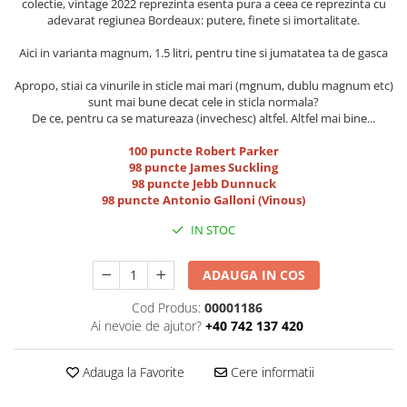
colectie, vintage 2022 reprezinta esenta pura a ceea ce reprezinta cu
adevarat regiunea Bordeaux: putere, finete si imortalitate.
Aici in varianta magnum, 1.5 litri, pentru tine si jumatatea ta de gasca
Apropo, stiai ca vinurile in sticle mai mari (mgnum, dublu magnum etc)
sunt mai bune decat cele in sticla normala?
De ce, pentru ca se matureaza (invechesc) altfel. Altfel mai bine...
100 puncte Robert Parker
98 puncte James Suckling
98 puncte Jebb Dunnuck
98 puncte Antonio Galloni (Vinous)
IN STOC
ADAUGA IN COS
Cod Produs:
00001186
Ai nevoie de ajutor?
+40 742 137 420
Adauga la Favorite
Cere informatii