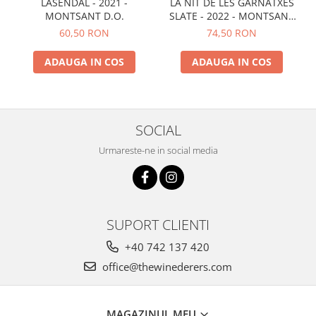
LASENDAL - 2021 -
LA NIT DE LES GARNATXES
MONTSANT D.O.
SLATE - 2022 - MONTSANT
D.O.
60,50 RON
74,50 RON
ADAUGA IN COS
ADAUGA IN COS
SOCIAL
Urmareste-ne in social media
SUPORT CLIENTI
+40 742 137 420
office@thewinederers.com
MAGAZINUL MEU