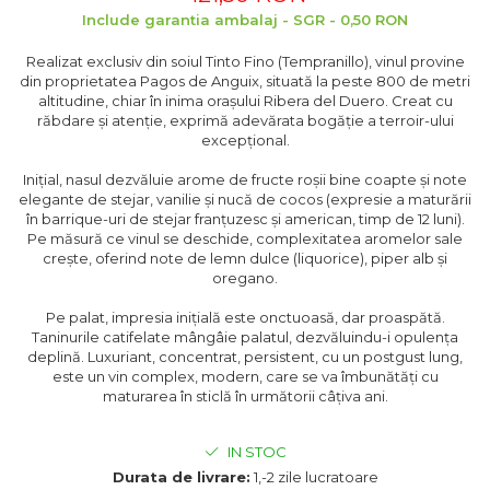
Include garantia ambalaj - SGR - 0,50 RON
Realizat exclusiv din soiul Tinto Fino (Tempranillo), vinul provine
din proprietatea Pagos de Anguix, situată la peste 800 de metri
altitudine, chiar în inima orașului Ribera del Duero. Creat cu
răbdare și atenție, exprimă adevărata bogăție a terroir-ului
excepțional.
Inițial, nasul dezvăluie arome de fructe roșii bine coapte și note
elegante de stejar, vanilie și nucă de cocos (expresie a maturării
în barrique-uri de stejar franțuzesc și american, timp de 12 luni).
Pe măsură ce vinul se deschide, complexitatea aromelor sale
crește, oferind note de lemn dulce (liquorice), piper alb și
oregano.
Pe palat, impresia inițială este onctuoasă, dar proaspătă.
Taninurile catifelate mângâie palatul, dezvăluindu-i opulența
deplină. Luxuriant, concentrat, persistent, cu un postgust lung,
este un vin complex, modern, care se va îmbunătăți cu
maturarea în sticlă în următorii câțiva ani.
IN STOC
Durata de livrare:
1,-2 zile lucratoare