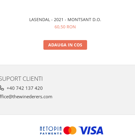
LASENDAL - 2021 - MONTSANT D.O.
LA NIT DE
60,50 RON
ADAUGA IN COS
SUPORT CLIENTI
+40 742 137 420
ffice@thewinederers.com