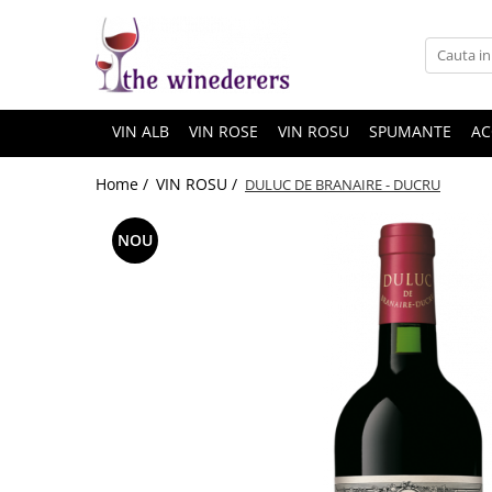
VIN ALB
VIN ROSE
VIN ROSU
SPUMANTE
AC
Home /
VIN ROSU /
DULUC DE BRANAIRE - DUCRU
NOU