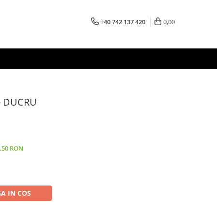
+40 742 137 420
0,00
- DUCRU
0,50 RON
A IN COS