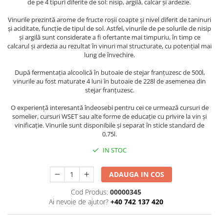
de pe 4 tipuri diferite de sol: nisip, argilă, calcar și ardezie.
Vinurile prezintă arome de fructe roșii coapte și nivel diferit de taninuri
și aciditate, funcție de tipul de sol. Astfel, vinurile de pe solurile de nisip
și argilă sunt considerate a fi ofertante mai timpuriu, în timp ce
calcarul și ardezia au rezultat în vinuri mai structurate, cu potențial mai
lung de învechire.
După fermentația alcoolică în butoaie de stejar franțuzesc de 500l,
vinurile au fost maturate 4 luni în butoaie de 228l de asemenea din
stejar franțuzesc.
O experiență interesantă îndeosebi pentru cei ce urmează cursuri de
somelier, cursuri WSET sau alte forme de educație cu privire la vin și
vinificație. Vinurile sunt disponibile și separat în sticle standard de
0.75l.
IN STOC
ADAUGA IN COS
Cod Produs:
00000345
Ai nevoie de ajutor?
+40 742 137 420