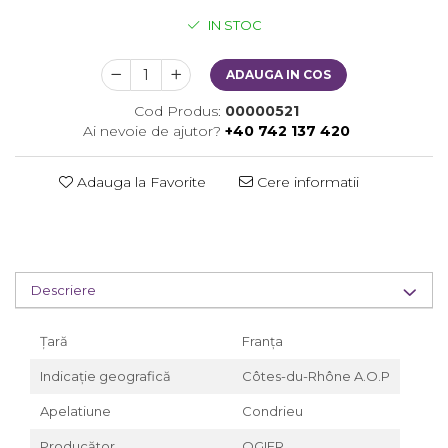
IN STOC
ADAUGA IN COS
Cod Produs:
00000521
Ai nevoie de ajutor?
+40 742 137 420
Adauga la Favorite
Cere informatii
Descriere
Țară
Franța
Indicație geografică
Côtes-du-Rhône A.O.P
Apelatiune
Condrieu
Producător
OGIER