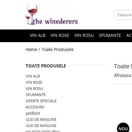
VIN ALB
VIN ROSE
VIN ROSU
SPUMANTE
AC
Home /
Toate Produsele
Toate 
TOATE PRODUSELE
Afiseaza:
VIN ALB
VIN ROSE
VIN ROSU
SPUMANTE
OFERTE SPECIALE
ACCESORII
petillant
ULEI DE MASLINE
ULEI DE MASLINE
NOU
Vin ECOLOGIC (Bio)