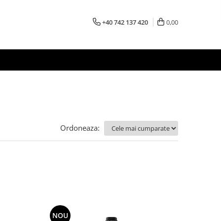
+40 742 137 420
0,00
Ordoneaza:
NOU