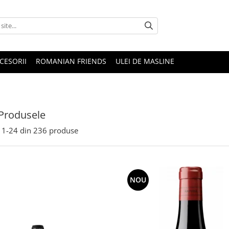
CESORII
ROMANIAN FRIENDS
ULEI DE MASLINE
Produsele
1-
24
din
236
produse
NOU