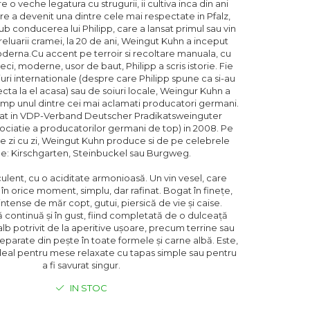
e o veche legatura cu strugurii, ii cultiva inca din ani
are a devenit una dintre cele mai respectate in Pfalz,
 conducerea lui Philipp, care a lansat primul sau vin
eluarii cramei, la 20 de ani, Weingut Kuhn a inceput
derna.Cu accent pe terroir si recoltare manuala, cu
eci, moderne, usor de baut, Philipp a scris istorie. Fie
uri internationale (despre care Philipp spune ca si-au
ecta la el acasa) sau de soiuri locale, Weingur Kuhn a
timp unul dintre cei mai aclamati producatori germani.
tat in VDP-Verband Deutscher Pradikatsweinguter
sociatie a producatorilor germani de top) in 2008. Pe
de zi cu zi, Weingut Kuhn produce si de pe celebrele
e: Kirschgarten, Steinbuckel sau Burgweg.
culent, cu o aciditate armonioasă. Un vin vesel, care
 în orice moment, simplu, dar rafinat. Bogat în finețe,
ntense de măr copt, gutui, piersică de vie și caise.
continuă și în gust, fiind completată de o dulceață
 alb potrivit de la aperitive ușoare, precum terrine sau
reparate din pește în toate formele și carne albă. Este,
eal pentru mese relaxate cu tapas simple sau pentru
a fi savurat singur.
IN STOC