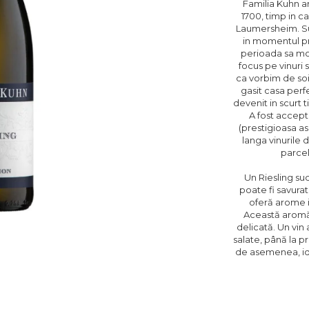
Familia Kuhn ar
1700, timp in c
Laumersheim. Sub
in momentul pr
perioada sa mo
focus pe vinuri s
ca vorbim de soi
gasit casa perf
devenit in scurt 
A fost accep
(prestigioasa a
langa vinurile 
parcel
Un Riesling su
poate fi savurat
oferă arome i
Această aromă 
delicată. Un vin
salate, până la p
de asemenea, id