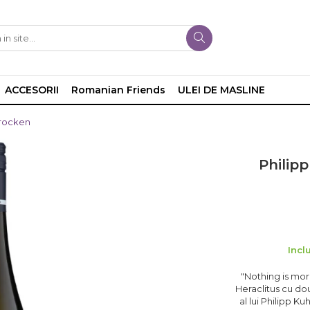
ACCESORII
Romanian Friends
ULEI DE MASLINE
trocken
Philip
Incl
"Nothing is mor
Heraclitus cu dou
al lui Philipp K