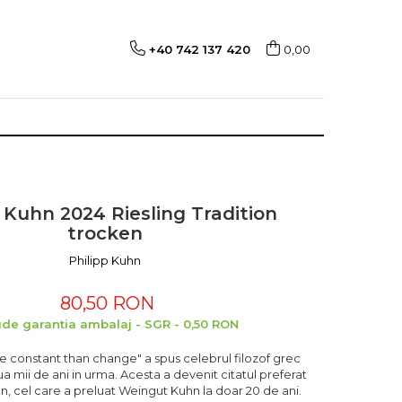
+40 742 137 420
0,00
p Kuhn 2024 Riesling Tradition
trocken
Philipp Kuhn
80,50 RON
ude garantia ambalaj - SGR - 0,50 RON
e constant than change" a spus celebrul filozof grec
a mii de ani in urma. Acesta a devenit citatul preferat
uhn, cel care a preluat Weingut Kuhn la doar 20 de ani.