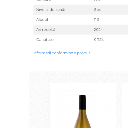
Nivelul de zahăr
Sec
Alcool
11.5
An recoltă
2024
Cantitate
0.75 L
Informatii conformitate produs