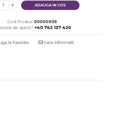
ADAUGA IN COS
Cod Produs:
00000936
nevoie de ajutor?
+40 742 137 420
ga la Favorite
Cere informatii