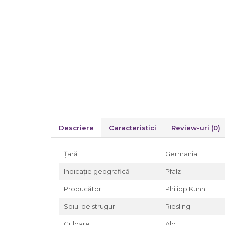
Descriere
Caracteristici
Review-uri
(0)
Țară
Germania
Indicație geografică
Pfalz
Producător
Philipp Kuhn
Soiul de struguri
Riesling
Culoare
Alb