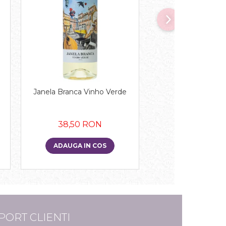
NOU
Janela Branca Vinho Verde
Inurrieta Mimao 
Blanco, 20
38,50 RON
71,50 RO
ADAUGA IN COS
ADAUGA IN 
PORT CLIENTI