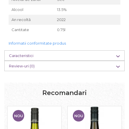
Alcool
13.5%
An recoltă
2022
Cantitate
0.75l
Informatii conformitate produs
Caracteristici
Review-uri
(0)
Recomandari
NOU
NOU