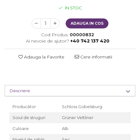
IN STOC
ADAUGA IN COS
Cod Produs:
00000832
Ai nevoie de ajutor?
+40 742 137 420
Adauga la Favorite
Cere informatii
Descriere
Producător
Schloss Gobelsburg
Soiul de struguri
Grüner Veltliner
Culoare
Alb
Nivelul de zahăr
Sec