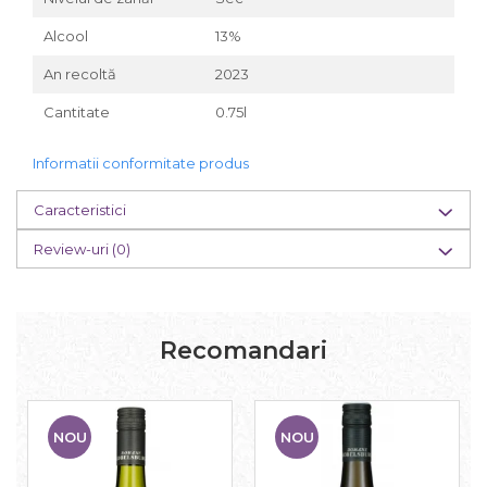
Alcool
13%
An recoltă
2023
Cantitate
0.75l
Informatii conformitate produs
Caracteristici
Review-uri
(0)
Recomandari
NOU
NOU