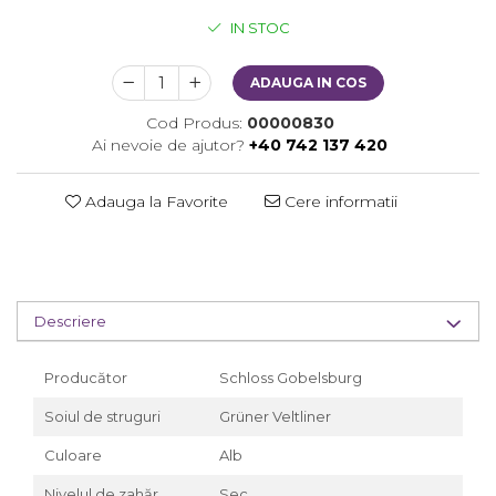
IN STOC
ADAUGA IN COS
Cod Produs:
00000830
Ai nevoie de ajutor?
+40 742 137 420
Adauga la Favorite
Cere informatii
Descriere
Producător
Schloss Gobelsburg
Soiul de struguri
Grüner Veltliner
Culoare
Alb
Nivelul de zahăr
Sec