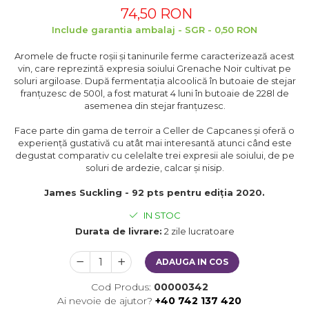
74,50 RON
Include garantia ambalaj - SGR - 0,50 RON
Aromele de fructe roșii și taninurile ferme caracterizează acest
vin, care reprezintă expresia soiului Grenache Noir cultivat pe
soluri argiloase. După fermentația alcoolică în butoaie de stejar
franțuzesc de 500l, a fost maturat 4 luni în butoaie de 228l de
asemenea din stejar franțuzesc.
Face parte din gama de terroir a Celler de Capcanes și oferă o
experiență gustativă cu atât mai interesantă atunci când este
degustat comparativ cu celelalte trei expresii ale soiului, de pe
soluri de ardezie, calcar și nisip.
James Suckling - 92 pts pentru ediția 2020.
IN STOC
Durata de livrare:
2 zile lucratoare
ADAUGA IN COS
Cod Produs:
00000342
Ai nevoie de ajutor?
+40 742 137 420