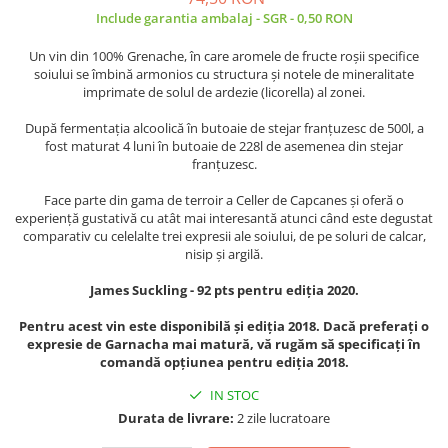
Include garantia ambalaj - SGR - 0,50 RON
Un vin din 100% Grenache, în care aromele de fructe roșii specifice
soiului se îmbină armonios cu structura și notele de mineralitate
imprimate de solul de ardezie (licorella) al zonei.
După fermentația alcoolică în butoaie de stejar franțuzesc de 500l, a
fost maturat 4 luni în butoaie de 228l de asemenea din stejar
franțuzesc.
Face parte din gama de terroir a Celler de Capcanes și oferă o
experiență gustativă cu atât mai interesantă atunci când este degustat
comparativ cu celelalte trei expresii ale soiului, de pe soluri de calcar,
nisip și argilă.
James Suckling - 92 pts pentru ediția 2020.
Pentru acest vin este disponibilă și ediția 2018. Dacă preferați o
expresie de Garnacha mai matură, vă rugăm să specificați în
comandă opțiunea pentru ediția 2018.
IN STOC
Durata de livrare:
2 zile lucratoare