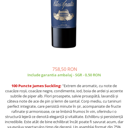
758,50 RON
Include garantia ambalaj - SGR - 0,50 RON
100 Puncte James Suckling:
"Extrem de aromatic, cu note de
coacăze roșii, coacăze negre, condimente, iod, boia de ardei și accente
subtile de piper alb. Flori proaspete, salvie proaspătă, lavandă și
câteva note de ace de pin și lemn de santal. Corp mediu, cu taninuri
perfect integrate, care persistă minute în șir, acompaniate de fructe
rafinate și armonioase, ce se îmbină frumos în vin, oferindu-i o
structură lejeră ce denotă eleganță și vitalitate. Echilibru și persistență
incredibile. Este atât de bine echilibrat încât poate fi savurat acum, dar
va evolua spectaculos timp de decenii. Un asamblaj format din 75%