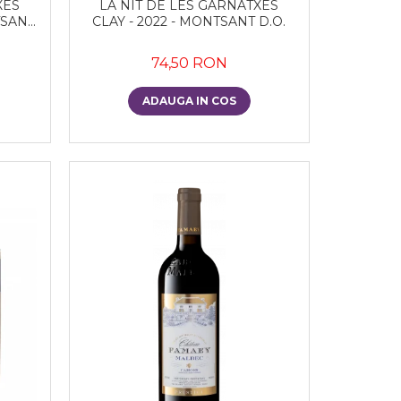
XES
LA NIT DE LES GARNATXES
TSANT
CLAY - 2022 - MONTSANT D.O.
74,50 RON
ADAUGA IN COS