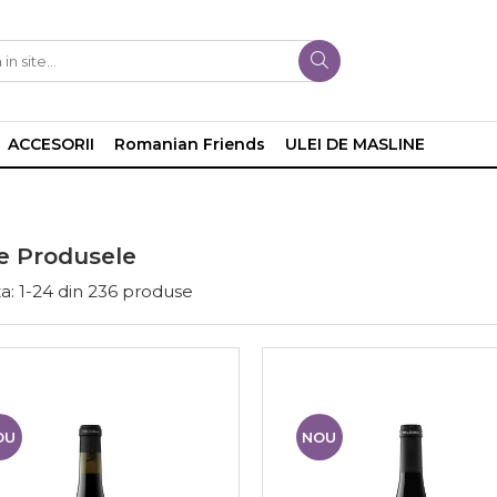
ACCESORII
Romanian Friends
ULEI DE MASLINE
e Produsele
a:
1-
24
din
236
produse
OU
NOU