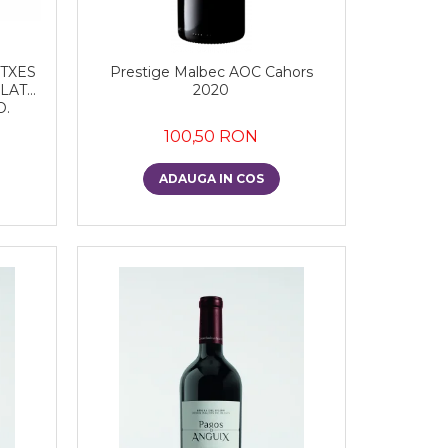
ATXES
Prestige Malbec AOC Cahors
SLATE
2020
O.
100,50 RON
ADAUGA IN COS