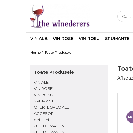
VIN ALB
VIN ROSE
VIN ROSU
SPUMANTE
Home /
Toate Produsele
Toat
Toate Produsele
Afiseaz
VIN ALB
VIN ROSE
VIN ROSU
SPUMANTE
OFERTE SPECIALE
ACCESORII
N
petillant
ULEI DE MASLINE
ULEI DE MASLINE