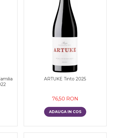
amilia
ARTUKE Tinto 2025
022
76,50 RON
ADAUGA IN COS