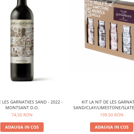
KIT LA NIT DE LES GARNA
E LES GARNATXES SAND - 2022 -
SAND/CLAY/LIMESTONE/SLATE 
MONTSANT D.O.
MONTSANT D.O.
199,50 RON
74,50 RON
ADAUGA IN COS
ADAUGA IN COS