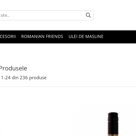
CESORII
ROMANIAN FRIENDS
ULEI DE MASLINE
Produsele
1-
24
din
236
produse