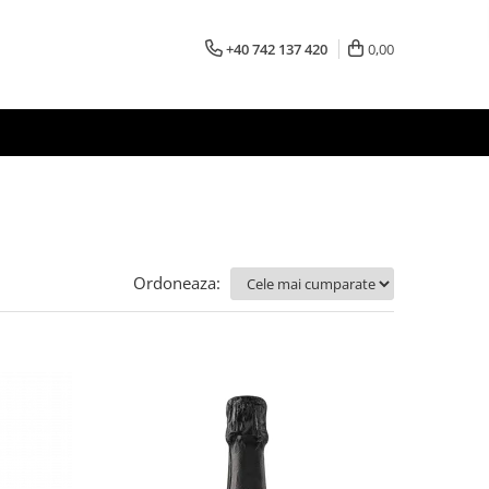
+40 742 137 420
0,00
Ordoneaza: