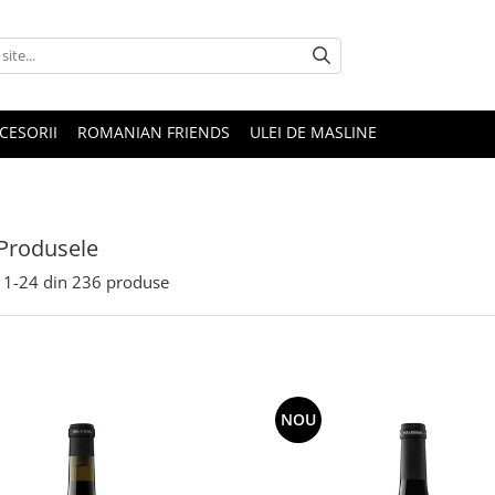
CESORII
ROMANIAN FRIENDS
ULEI DE MASLINE
Produsele
1-
24
din
236
produse
NOU