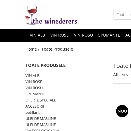
VIN ALB
VIN ROSE
VIN ROSU
SPUMANTE
AC
Home /
Toate Produsele
Toate 
TOATE PRODUSELE
Afiseaza:
VIN ALB
VIN ROSE
VIN ROSU
SPUMANTE
OFERTE SPECIALE
ACCESORII
NOU
petillant
ULEI DE MASLINE
ULEI DE MASLINE
Vin ECOLOGIC (Bio)