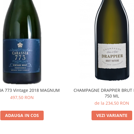
IA 773 Vintage 2018 MAGNUM
CHAMPAGNE DRAPPIER BRUT
750 ML
497,50 RON
de la 234,50 RON
ADAUGA IN COS
VEZI VARIANTE