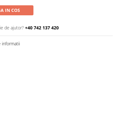
A IN COS
ie de ajutor?
+40 742 137 420
informatii