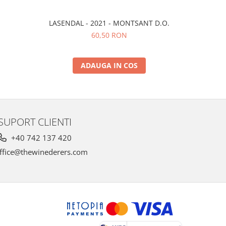
LASENDAL - 2021 - MONTSANT D.O.
LA NIT DE
60,50 RON
ADAUGA IN COS
SUPORT CLIENTI
+40 742 137 420
ffice@thewinederers.com