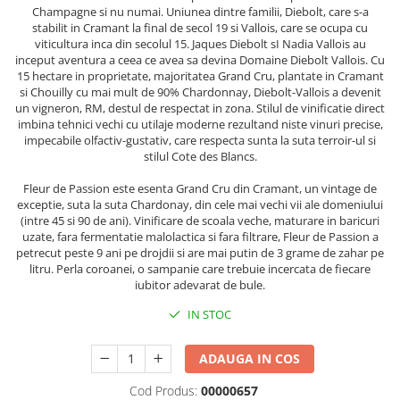
Champagne si nu numai. Uniunea dintre familii, Diebolt, care s-a
stabilit in Cramant la final de secol 19 si Vallois, care se ocupa cu
viticultura inca din secolul 15. Jaques Diebolt sI Nadia Vallois au
inceput aventura a ceea ce avea sa devina Domaine Diebolt Vallois. Cu
15 hectare in proprietate, majoritatea Grand Cru, plantate in Cramant
si Chouilly cu mai mult de 90% Chardonnay, Diebolt-Vallois a devenit
un vigneron, RM, destul de respectat in zona. Stilul de vinificatie direct
imbina tehnici vechi cu utilaje moderne rezultand niste vinuri precise,
impecabile olfactiv-gustativ, care respecta sunta la suta terroir-ul si
stilul Cote des Blancs.
Fleur de Passion este esenta Grand Cru din Cramant, un vintage de
exceptie, suta la suta Chardonay, din cele mai vechi vii ale domeniului
(intre 45 si 90 de ani). Vinificare de scoala veche, maturare in baricuri
uzate, fara fermentatie malolactica si fara filtrare, Fleur de Passion a
petrecut peste 9 ani pe drojdii si are mai putin de 3 grame de zahar pe
litru. Perla coroanei, o sampanie care trebuie incercata de fiecare
iubitor adevarat de bule.
IN STOC
ADAUGA IN COS
Cod Produs:
00000657