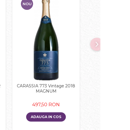
NOU
NOU
R
CARASSIA 773 Vintage 2018
CHAMPAGNE DR
MAGNUM
BRUT NATURE 
497,50 RON
de la 234,5
ADAUGA IN COS
VEZI VARIA