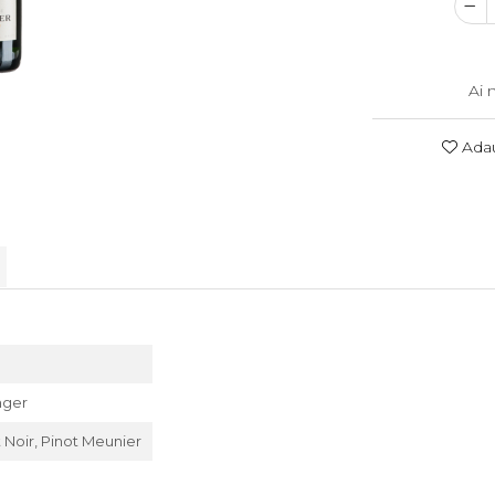
Ai 
Adau
nger
 Noir, Pinot Meunier