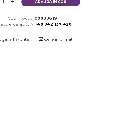
ADAUGA IN COS
Cod Produs:
00000619
nevoie de ajutor?
+40 742 137 420
ga la Favorite
Cere informatii