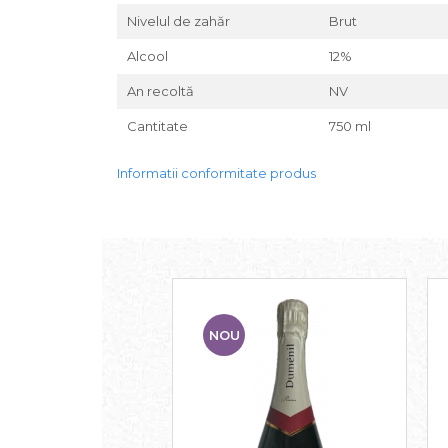
Nivelul de zahăr
Brut
Alcool
12%
An recoltă
NV
Cantitate
750 ml
Informatii conformitate produs
NOU