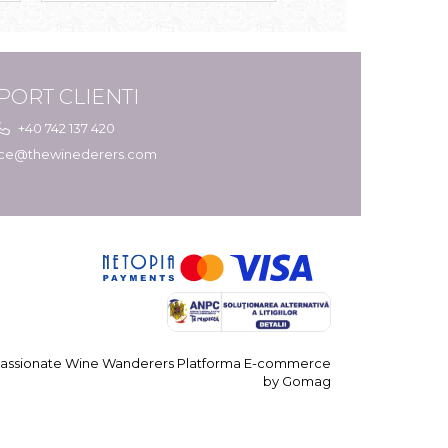
PORT CLIENTI
+40 742 137 420
ice@thewinederers.com
assionate Wine Wanderers
Platforma E-commerce
by Gomag