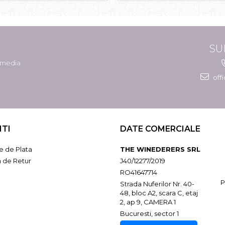
SU
l media
off
NTI
DATE COMERCIALE
 de Plata
THE WINEDERERS SRL
a de Retur
J40/12277/2019
RO41647714
P
Strada Nuferilor Nr. 40-
48, bloc A2, scara C, etaj
2, ap 9, CAMERA 1
Bucuresti, sector 1