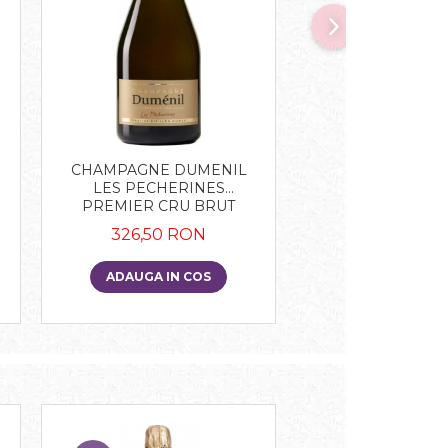
NOU
CHAMPAGNE DUMENIL
CHAMPAGNE D
R
LES PECHERINES
AMOUR DE CUVE
PREMIER CRU BRUT
DE NOIRS PREM
326,50 RON
367,50 R
ADAUGA IN COS
ADAUGA IN 