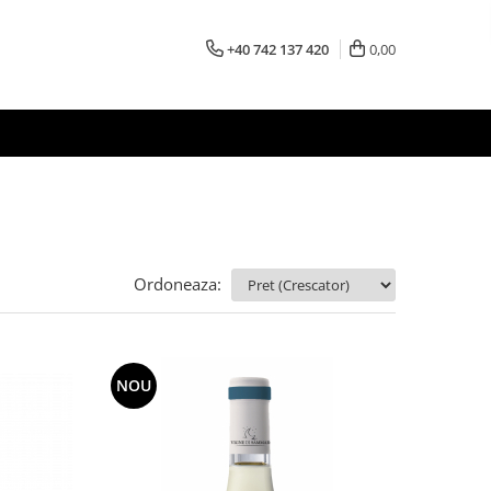
+40 742 137 420
0,00
Ordoneaza:
NOU