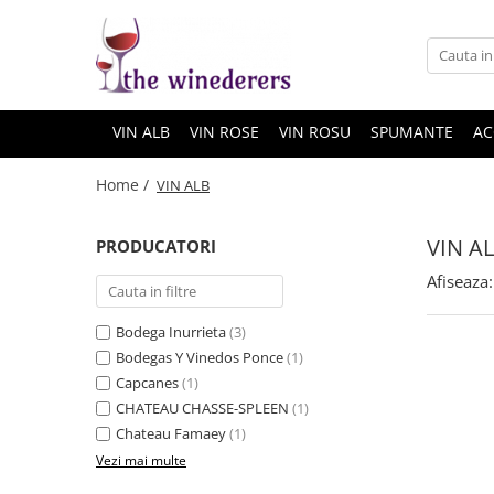
VIN ALB
VIN ROSE
VIN ROSU
SPUMANTE
AC
Home /
VIN ALB
VIN A
PRODUCATORI
Afiseaza:
Bodega Inurrieta
(3)
Bodegas Y Vinedos Ponce
(1)
Capcanes
(1)
CHATEAU CHASSE-SPLEEN
(1)
Chateau Famaey
(1)
Vezi mai multe