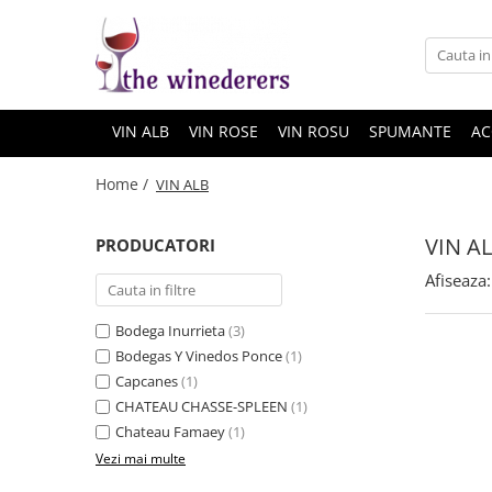
VIN ALB
VIN ROSE
VIN ROSU
SPUMANTE
AC
Home /
VIN ALB
VIN A
PRODUCATORI
Afiseaza:
Bodega Inurrieta
(3)
Bodegas Y Vinedos Ponce
(1)
Capcanes
(1)
CHATEAU CHASSE-SPLEEN
(1)
Chateau Famaey
(1)
Vezi mai multe