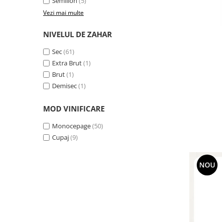
Semillon
(5)
Vezi mai multe
NIVELUL DE ZAHAR
Sec
(61)
Extra Brut
(1)
Brut
(1)
Demisec
(1)
MOD VINIFICARE
Monocepage
(50)
Cupaj
(9)
NOU