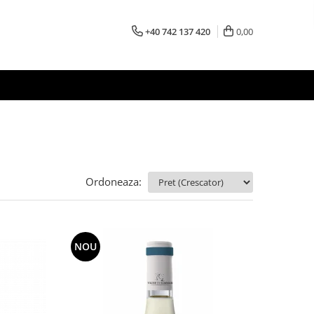
+40 742 137 420
0,00
Ordoneaza:
NOU