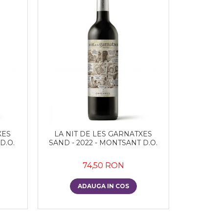
XES
LA NIT DE LES GARNATXES
D.O.
SAND - 2022 - MONTSANT D.O.
74,50 RON
ADAUGA IN COS