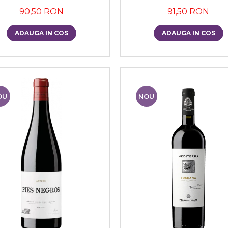
90,50 RON
91,50 RON
ADAUGA IN COS
ADAUGA IN COS
OU
NOU