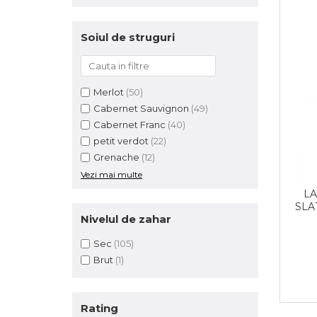
Soiul de struguri
Merlot
(50)
Cabernet Sauvignon
(49)
Cabernet Franc
(40)
petit verdot
(22)
Grenache
(12)
Vezi mai multe
LA
SLA
Nivelul de zahar
Sec
(105)
Brut
(1)
Rating