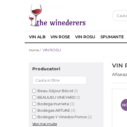
VIN ALB
VIN ROSE
VIN ROSU
SPUMANTE
VIN ROSU
Home /
VIN 
Producatori
Afiseaz
Beau-Séjour Bécot
(1)
BEAULIEU VINEYARD
(1)
Bodega Inurrieta
(3)
N
Bodegas ARTUKE
(3)
Bodegas Y Vinedos Ponce
(2)
Vezi mai multe