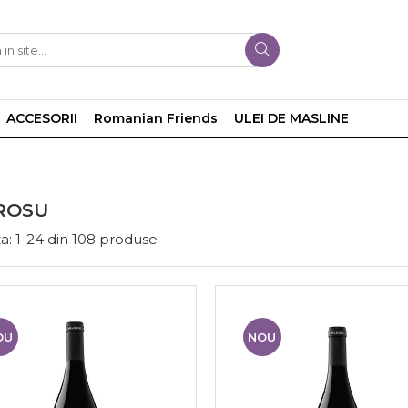
ACCESORII
Romanian Friends
ULEI DE MASLINE
ROSU
a:
1-
24
din
108
produse
OU
NOU