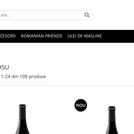
CESORII
ROMANIAN FRIENDS
ULEI DE MASLINE
OSU
1-
24
din
108
produse
NOU