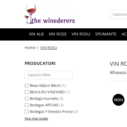
VIN ALB
VIN ROSE
VIN ROSU
SPUMANTE
AC
Home /
VIN ROSU
VIN R
PRODUCATORI
Afiseaza:
Beau-Séjour Bécot
(1)
BEAULIEU VINEYARD
(1)
Bodega Inurrieta
(3)
NOU
Bodegas ARTUKE
(3)
Bodegas Y Vinedos Ponce
(2)
Vezi mai multe