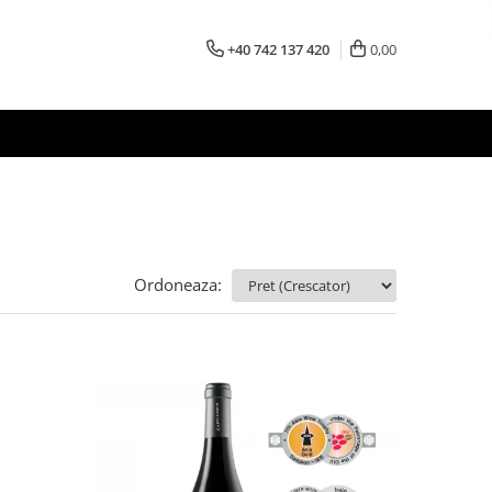
+40 742 137 420
0,00
Ordoneaza: