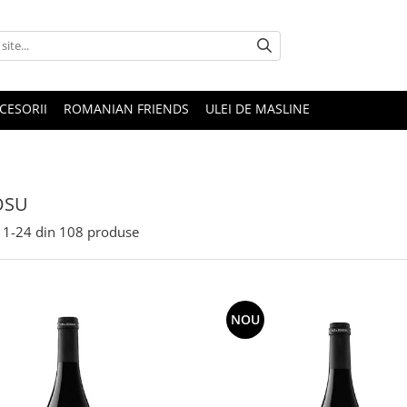
CESORII
ROMANIAN FRIENDS
ULEI DE MASLINE
OSU
1-
24
din
108
produse
NOU