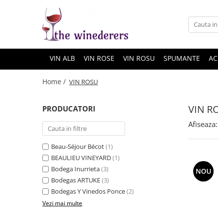
VIN ALB
VIN ROSE
VIN ROSU
SPUMANTE
AC
Home /
VIN ROSU
VIN R
PRODUCATORI
Afiseaza:
Beau-Séjour Bécot
(1)
BEAULIEU VINEYARD
(1)
Bodega Inurrieta
(3)
NOU
Bodegas ARTUKE
(3)
Bodegas Y Vinedos Ponce
(2)
Vezi mai multe