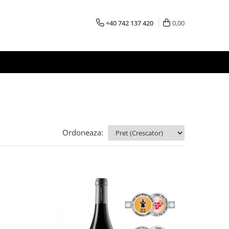
+40 742 137 420
0,00
Ordoneaza: