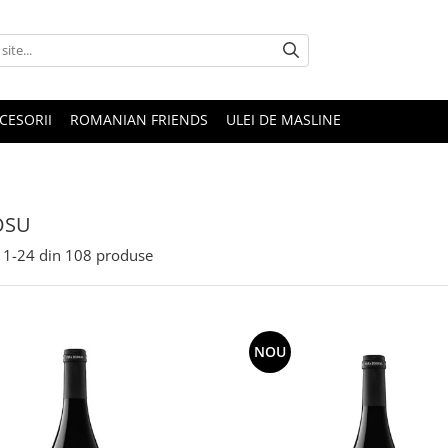
CESORII
ROMANIAN FRIENDS
ULEI DE MASLINE
OSU
1-
24
din
108
produse
NOU