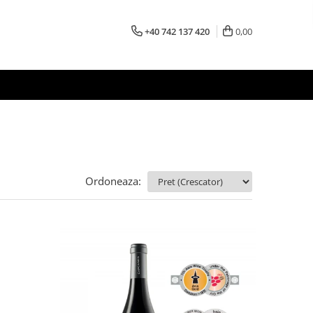
+40 742 137 420
0,00
Ordoneaza: