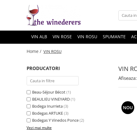
VIN ALB
VIN ROSE
VIN ROSU
SPUMANTE
AC
Home /
VIN ROSU
VIN R
PRODUCATORI
Afiseaza:
Beau-Séjour Bécot
(1)
BEAULIEU VINEYARD
(1)
Bodega Inurrieta
(3)
NOU
Bodegas ARTUKE
(3)
Bodegas Y Vinedos Ponce
(2)
Vezi mai multe